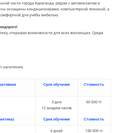
ьной части города Караганда, рядом с автовокзалом и
ассы оснащены кондиционерами, компьютерной техникой, а
комфортной для учёбы мебелью.
 недорого!
ику, открывая возможности для всех желающих. Среди
п населения;
оративная
Срок обучения
Стоимость
3 дня
60 000 тг.
12 академ.часов
метика)
Срок обучения
Стоимость
6 дней
150 000 тг.