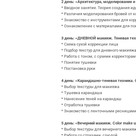
2 день: «Архитектура, моделирование и
* Вводное занятие. Теория создания и
* Различия моделирования бровей от 
* Знакомство с инструментами для ко
* Ознакомление с материалами для по
3 день: «ДНЕВНОЙ макияж. Теневая те
* Схема сухой коррекции лица
* Подбор текстур для дневного макияж
* Работа с тоном, с сухими корректора
* Понятие тушевки
* Постановка руки
4 день: «Карандашно-теневая техника
* Выбор текстуры для макияжа
* Тушевка карандаша
* Нанесение теней на карандаш
* Отработка тушевки
* Знакомство с ленточными ресницам
5 день: «Вечерний макияж. Color make 
* Выбор текстуры для вечернего макия
* Работа со стразами, слюдой