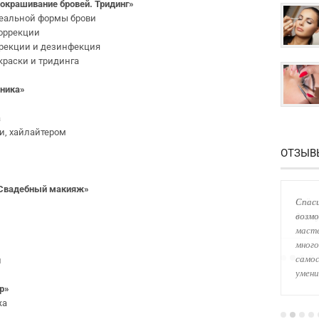
 окрашивание бровей. Тридинг»
деальной формы брови
коррекции
ррекции и дезинфекция
краски и тридинга
хника»
а
ми, хайлайтером
ОТЗЫВ
. Свадебный макияж»
Спаси
возмо
масте
много
самос
и
умени
up»
жа