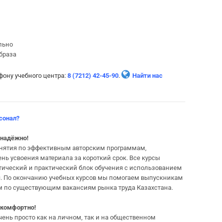
льно
браза
ефону учебного центра:
8 (7212)
42-45-90
.
Найти нас
сонал?
 надёжно!
анятия по эффективным авторским программам,
 усвоения материала за короткий срок. Все курсы
етический и практический блок обучения с использованием
. По окончанию учебных курсов мы помогаем выпускникам
ем по существующим вакансиям рынка труда Казахстана.
о комфортно!
чень просто как на личном, так и на общественном