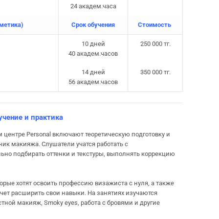
24 академ.часа
осметика)
Срок обучения
Стоимость
10 дней
250 000 тг.
40 академ.часов
14 дней
350 000 тг.
56 академ.часов
учение и практика
м центре Personal включают теоретическую подготовку и
ник макияжа. Слушатели учатся работать с
ьно подбирать оттенки и текстуры, выполнять коррекцию
рые хотят освоить профессию визажиста с нуля, а также
очет расширить свои навыки. На занятиях изучаются
тной макияж, Smoky eyes, работа с бровями и другие