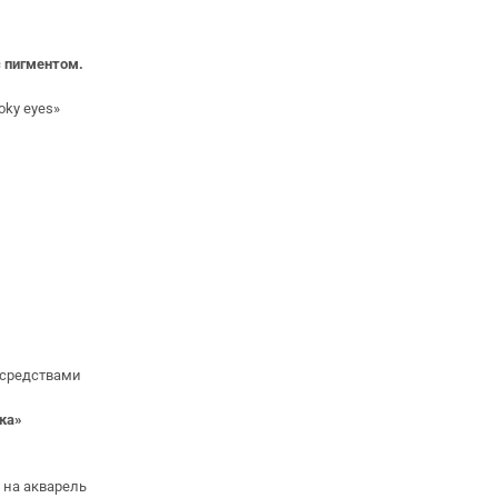
и
с пигментом.
ky eyes»
и
 средствами
ика»
 на акварель